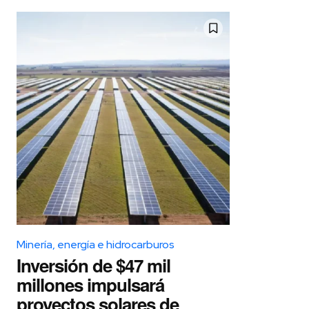
Minería, energía e hidrocarburos
Inversión de $47 mil
millones impulsará
proyectos solares de