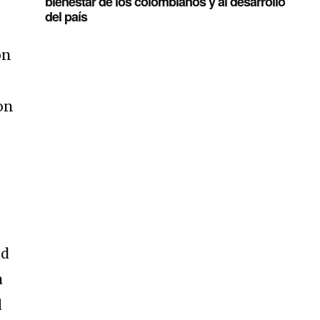
bienestar de los colombianos y al desarrollo
del país
ón
.
on
ad
a
l