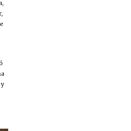
a,
,
ue
ó
ma
 y