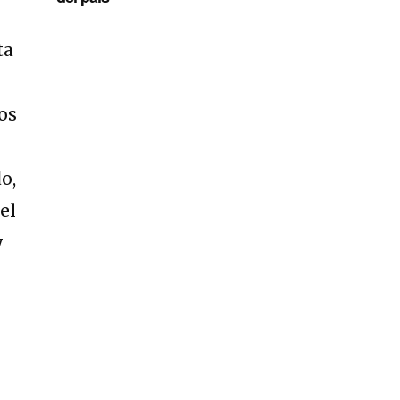
ta
os
o,
el
y