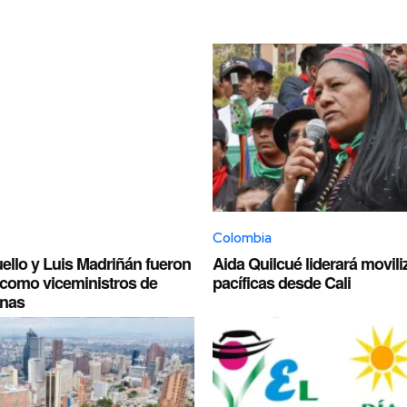
Colombia
llo y Luis Madriñán fueron
Aida Quilcué liderará movil
como viceministros de
pacíficas desde Cali
inas