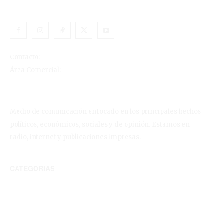
Contacto:
comunicaciones@360radio.com.co
Área Comercial:
comercial@grupogaviriacano.com
Medio de comunicación enfocado en los principales hechos
políticos, económicos, sociales y de opinión. Estamos en
radio, internet y publicaciones impresas.
CATEGORIAS
Economía, finanzas y negocios
Política