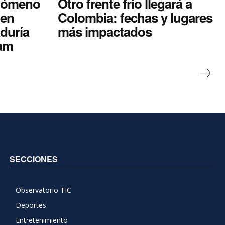
enómeno
Otro frente frío llegará a
 en
Colombia: fechas y lugares
duría
más impactados
eam
SECCIONES
Observatorio TIC
Deportes
Entretenimiento