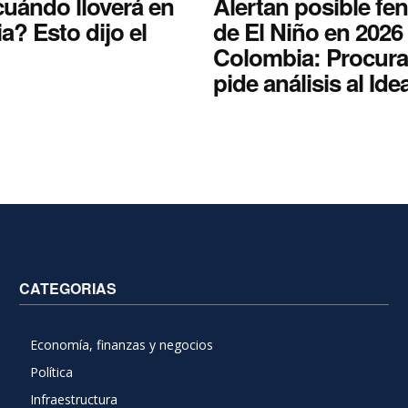
cuándo lloverá en
Alertan posible f
? Esto dijo el
de El Niño en 2026
Colombia: Procura
pide análisis al Id
CATEGORIAS
Economía, finanzas y negocios
Política
Infraestructura