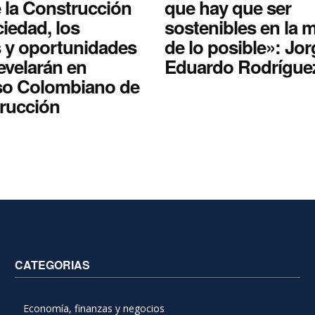
 la Construcción
que hay que ser
ciedad, los
sostenibles en la 
s y oportunidades
de lo posible»: Jor
evelarán en
Eduardo Rodrígue
o Colombiano de
trucción
CATEGORIAS
Economía, finanzas y negocios