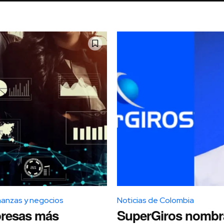
nanzas y negocios
Noticias de Colombia
resas más
SuperGiros nombr