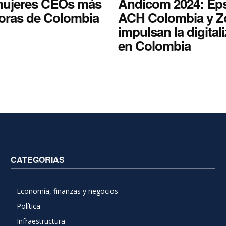
mujeres CEOs más
Andicom 2024: Ep
oras de Colombia
ACH Colombia y Z
impulsan la digital
en Colombia
CATEGORIAS
Economía, finanzas y negocios
Política
Infraestructura