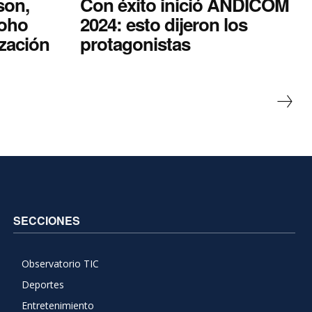
son,
Con éxito inició ANDICOM
oho
2024: esto dijeron los
ización
protagonistas
SECCIONES
Observatorio TIC
Deportes
Entretenimiento