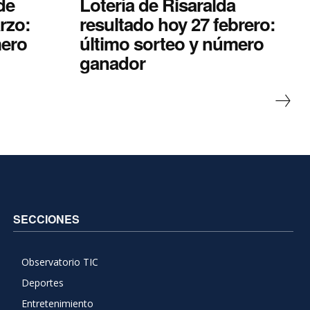
de
Lotería de Risaralda
rzo:
resultado hoy 27 febrero:
mero
último sorteo y número
ganador
SECCIONES
Observatorio TIC
Deportes
Entretenimiento