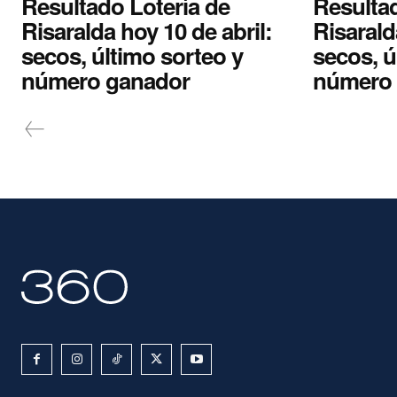
Resultado Lotería de
Resultad
Risaralda hoy 10 de abril:
Risarald
secos, último sorteo y
secos, ú
número ganador
número 