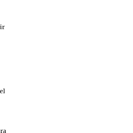
ir
el
ara