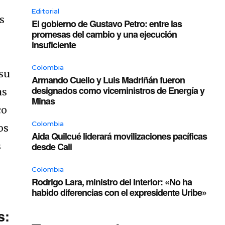
e
Editorial
s
El gobierno de Gustavo Petro: entre las
promesas del cambio y una ejecución
insuficiente
Colombia
 su
Armando Cuello y Luis Madriñán fueron
designados como viceministros de Energía y
as
Minas
co
Colombia
os
Aida Quilcué liderará movilizaciones pacíficas
s
desde Cali
Colombia
Rodrigo Lara, ministro del Interior: «No ha
habido diferencias con el expresidente Uribe»
s: