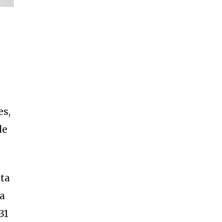
es,
de
lta
la
31