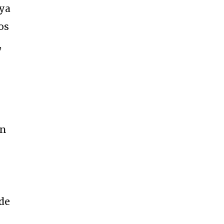
 ya
os
,
un
 de