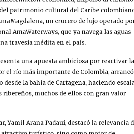
n del patrimonio cultural del Caribe colombiano
 AmaMagdalena, un crucero de lujo operado po
onal AmaWaterways, que ya navega las aguas
a travesía inédita en el país.
resenta una apuesta ambiciosa por reactivar l
or el río más importante de Colombia, arrancó
o desde la bahía de Cartagena, haciendo escal
 ribereños, muchos de ellos con gran valor
r, Yamil Arana Padauí, destacó la relevancia d
atractivo turístico, sino como motor de