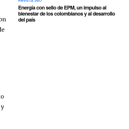
Revista 360
Energía con sello de EPM, un impulso al
bienestar de los colombianos y al desarrollo
ron
del país
de
to
 y