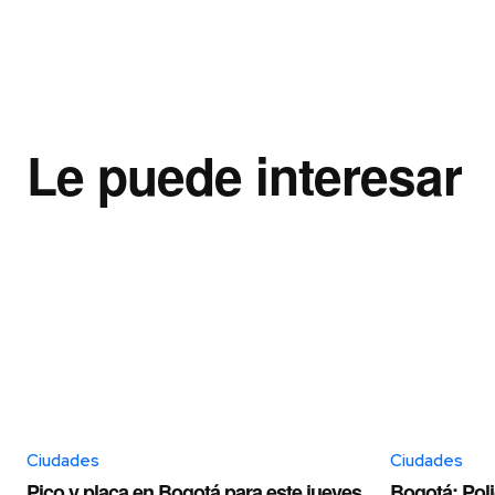
Le puede interesar
Ciudades
Ciudades
Pico y placa en Bogotá para este jueves
Bogotá: Poli