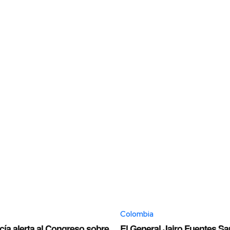
Colombia
cía alerta al Congreso sobre
El General Jairo Fuentes Sa