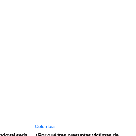
Colombia
ndoval sería
¿Por qué tres presuntas víctimas de