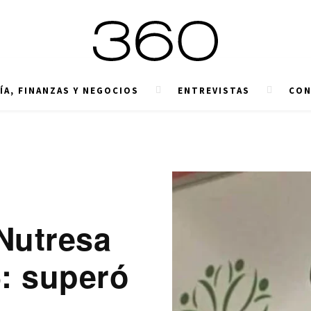
A, FINANZAS Y NEGOCIOS
ENTREVISTAS
CON
 Nutresa
6: superó