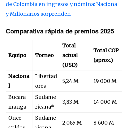
de Colombia en ingresos y nómina: Nacional
y Millonarios sorprenden
Comparativa rápida de premios 2025
Total
Total COP
Equipo
Torneo
actual
(aprox.)
(USD)
Naciona
Libertad
5,24 M
19 000 M
l
ores
Bucara
Sudame
3,83 M
14 000 M
manga
ricana*
Once
Sudame
2,085 M
8 600 M
Caldas
ricana