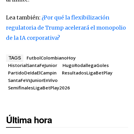
Lea también:
¿Por qué la flexibilización
regulatoria de Trump acelerará el monopolio
de la IA corporativa?
FutbolColombianoHoy
TAGS
HistorialSantaFeJunior
HugoRodallegaGoles
PartidoDeIdaElCampin
ResultadosLigaBetPlay
SantaFeVsJuniorEnVivo
SemifinalesLigaBetPlay2026
Última hora