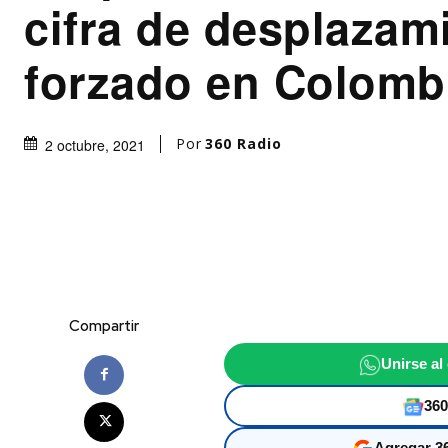
cifra de desplazam
forzado en Colomb
Por
360 Radio
2 octubre, 2021
Compartir
Unirse al
360
Agregar 36