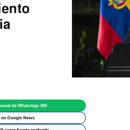
iento
ia
 canal de WhatsApp 360
 en Google News
0 como fuente preferida