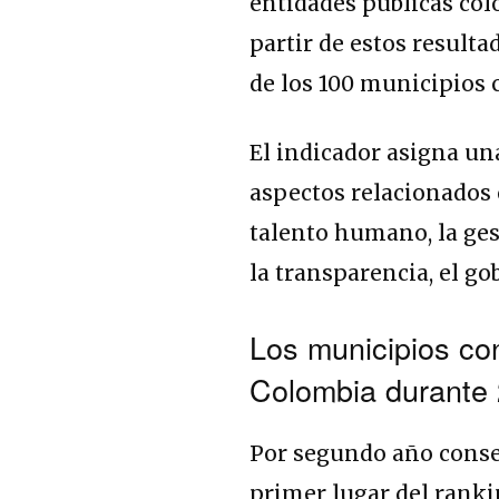
entidades públicas col
partir de estos resulta
de los 100 municipios
El indicador asigna una
aspectos relacionados 
talento humano, la gest
la transparencia, el go
Los municipios con
Colombia durante
Por segundo año conse
primer lugar del rankin