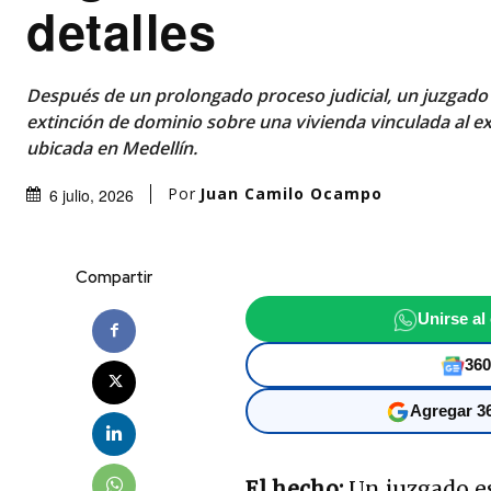
detalles
Después de un prolongado proceso judicial, un juzgado 
extinción de dominio sobre una vivienda vinculada al e
ubicada en Medellín.
Por
Juan Camilo Ocampo
6 julio, 2026
Compartir
Unirse al
360
Agregar 36
El hecho:
Un juzgado e