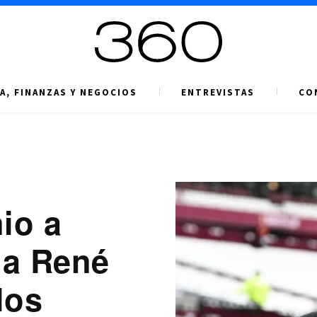
A, FINANZAS Y NEGOCIOS
ENTREVISTAS
CO
io a
 a René
los