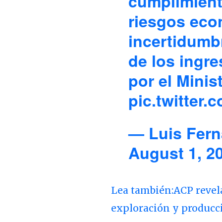
cumplimiento
riesgos eco
incertidumbr
de los ingr
por el Minis
pic.twitter
— Luis Fern
August 1, 2
Lea también:ACP revela
exploración y producci