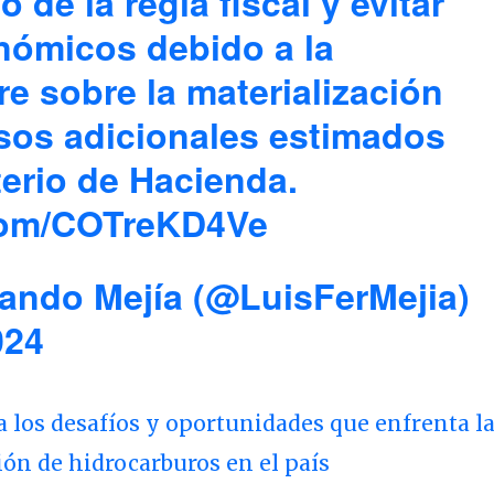
 de la regla fiscal y evitar
nómicos debido a la
e sobre la materialización
esos adicionales estimados
terio de Hacienda.
.com/COTreKD4Ve
ando Mejía (@LuisFerMejia)
024
 los desafíos y oportunidades que enfrenta l
ón de hidrocarburos en el país