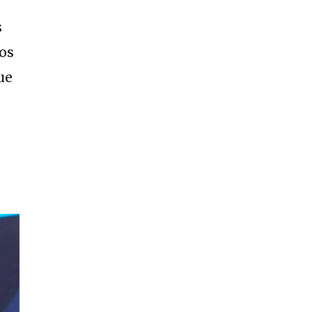
s
os
ue