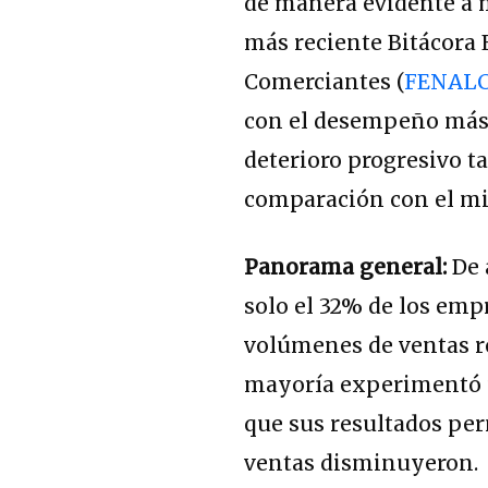
de manera evidente a 
más reciente Bitácora
Comerciantes (
FENAL
con el desempeño más 
deterioro progresivo t
comparación con el mi
Panorama general:
De 
solo el 32% de los emp
volúmenes de ventas re
mayoría experimentó u
que sus resultados pe
ventas disminuyeron
.