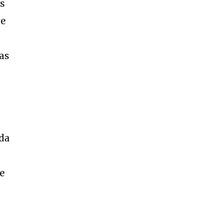
os
de
as
da
de