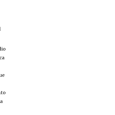
l
dio
ca
que
nto
la