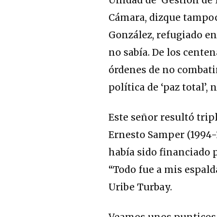
Cámara, dizque tampoc
González, refugiado e
no sabía. De los cente
órdenes de no combatir 
política de ‘paz total’
Este señor resultó tri
Ernesto Samper (1994-1
había sido financiado p
“Todo fue a mis espald
Uribe Turbay.
Veamos unos punticos y