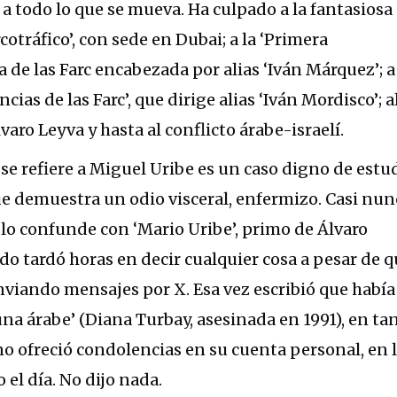
a todo lo que se mueva. Ha culpado a la fantasiosa
cotráfico’, con sede en Dubai; a la ‘Primera
a de las Farc encabezada por alias ‘Iván Márquez’; a
ncias de las Farc’, que dirige alias ‘Iván Mordisco’; a
lvaro Leyva y hasta al conflicto árabe-israelí.
e refiere a Miguel Uribe es un caso digno de estu
que demuestra un odio visceral, enfermizo. Casi nun
lo confunde con ‘Mario Uribe’, primo de Álvaro
ado tardó horas en decir cualquier cosa a pesar de 
enviando mensajes por X. Esa vez escribió que había
 una árabe’ (Diana Turbay, asesinada en 1991), en ta
 no ofreció condolencias en su cuenta personal, en 
el día. No dijo nada.