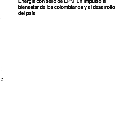
Energía con sello de EPM, un impulso al
bienestar de los colombianos y al desarrollo
del país
s
.
de