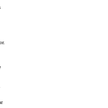
s
or.
e
a
ar