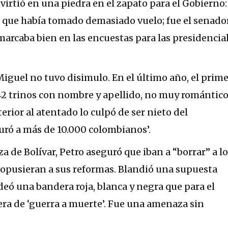
irtió en una piedra en el zapato para el Gobierno:
o que había tomado demasiado vuelo; fue el senado
arcaba bien en las encuestas para las presidencia
Miguel no tuvo disimulo. En el último año, el prim
42 trinos con nombre y apellido, no muy romántic
erior al atentado lo culpó de ser nieto del
uró a más de 10.000 colombianos’.
aza de Bolívar, Petro aseguró que iban a “borrar” a l
 opusieran a sus reformas. Blandió una supuesta
deó una bandera roja, blanca y negra que para el
era de ‘guerra a muerte’. Fue una amenaza sin