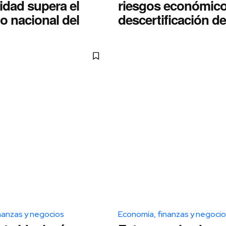
idad supera el
riesgos económico
o nacional del
descertificación d
nanzas y negocios
Economía, finanzas y negoci