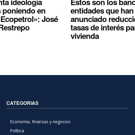
ta ideología
Estos son los ban
 poniendo en
entidades que han
 Ecopetrol»: José
anunciado reducci
Restrepo
tasas de interés pa
vivienda
CATEGORIAS
Economía, finanzas y negocios
Política