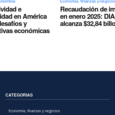
Colombia
Economía, finanzas y negoci
vidad e
Recaudación de i
lidad en América
en enero 2025: DI
desafíos y
alcanza $32,84 bill
tivas económicas
CATEGORIAS
Economía, finanzas y negocios