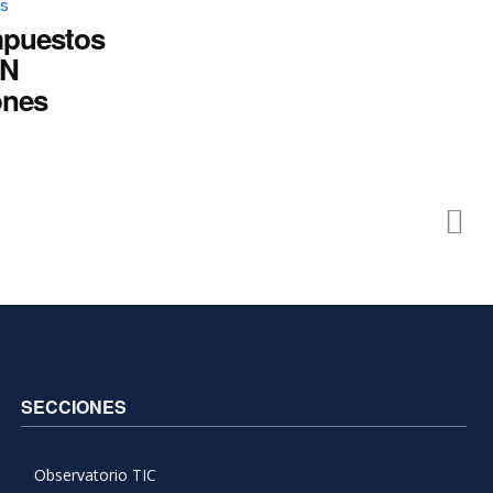
os
mpuestos
AN
ones
SECCIONES
Observatorio TIC