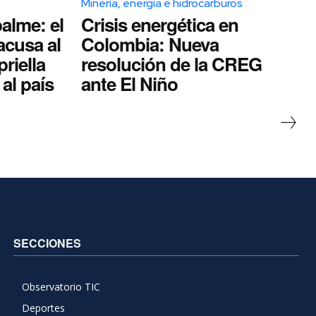
Minería, energía e hidrocarburos
alme: el
Crisis energética en
acusa al
Colombia: Nueva
riella
resolución de la CREG
al país
ante El Niño
SECCIONES
Observatorio TIC
Deportes