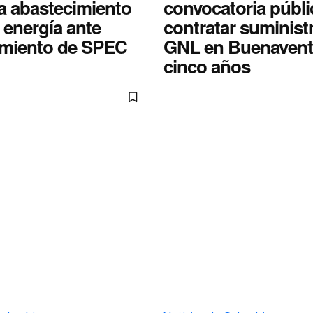
a abastecimiento
convocatoria públi
 energía ante
contratar suminist
miento de SPEC
GNL en Buenavent
cinco años