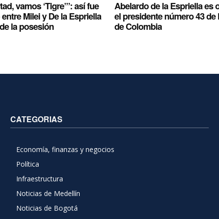
rtad, vamos ‘Tigre’”: así fue
Abelardo de la Espriella es 
entre Milei y De la Espriella
el presidente número 43 de 
de la posesión
de Colombia
CATEGORIAS
Economía, finanzas y negocios
Política
Infraestructura
Noticias de Medellín
Noticias de Bogotá