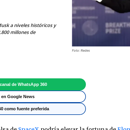
usk a niveles históricos y
3.800 millones de
Foto: Redes
 canal de WhatsApp 360
 en Google News
0 como fuente preferida
olsa de
SpaceX
podría elevar la fortuna de
Elo