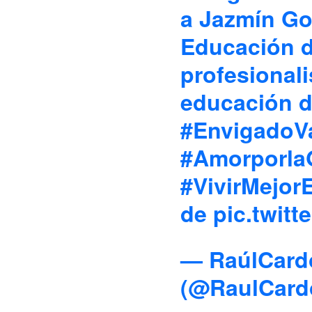
a Jazmín Go
Educación d
profesionali
educación d
#EnvigadoV
#Amorporla
#VivirMejor
de
pic.twit
— RaúlCard
(@RaulCar