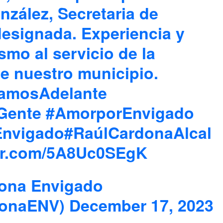
nzález, Secretaria de
esignada. Experiencia y
smo al servicio de la
e nuestro municipio.
amosAdelante
Gente
#AmorporEnvigado
Envigado
#RaúlCardonaAlcal
ter.com/5A8Uc0SEgK
ona Envigado
donaENV)
December 17, 2023