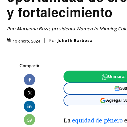
y fortalecimiento
Por: Marianna Boza, presidenta Women In Minning Col
Por
Julieth Barbosa
13 enero, 2024
Compartir
Unirse al
360
Agregar 36
La
equidad de género
e