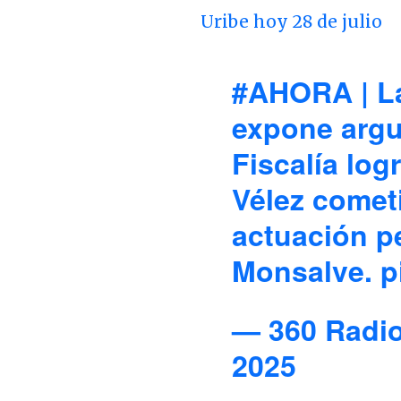
Uribe hoy 28 de julio
#AHORA
| L
expone argu
Fiscalía log
Vélez cometi
actuación p
Monsalve.
p
— 360 Radi
2025