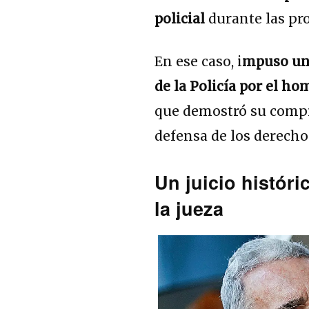
policial
durante las pro
En ese caso, i
mpuso una
de la Policía por el h
que demostró su compr
defensa de los derech
Un juicio históri
la jueza