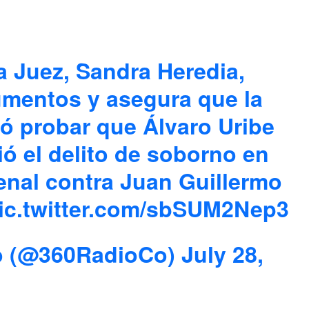
a Juez, Sandra Heredia,
mentos y asegura que la
ró probar que Álvaro Uribe
ó el delito de soborno en
enal contra Juan Guillermo
ic.twitter.com/sbSUM2Nep3
o (@360RadioCo)
July 28,