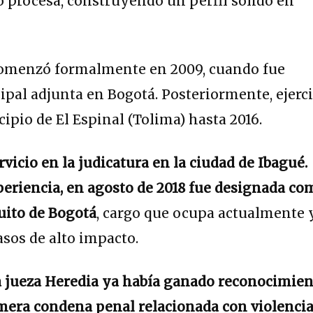
 procesa, construyendo un perfil sólido en
comenzó formalmente en 2009, cuando fue
pal adjunta en Bogotá. Posteriormente, ejerc
ipio de El Espinal (Tolima) hasta 2016.
vicio en la judicatura en la ciudad de Ibagué.
periencia, en agosto de 2018 fue designada co
cuito de Bogotá
, cargo que ocupa actualmente 
asos de alto impacto.
a jueza Heredia ya había ganado reconocimie
rimera condena penal relacionada con violenci