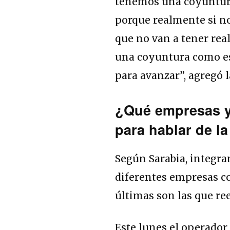
tenemos una coyuntur
porque realmente si n
que no van a tener rea
una coyuntura como es
para avanzar”, agregó l
¿Qué empresas y
para hablar de l
Según Sarabia, integra
diferentes empresas co
últimas son las que re
Este lunes el operador