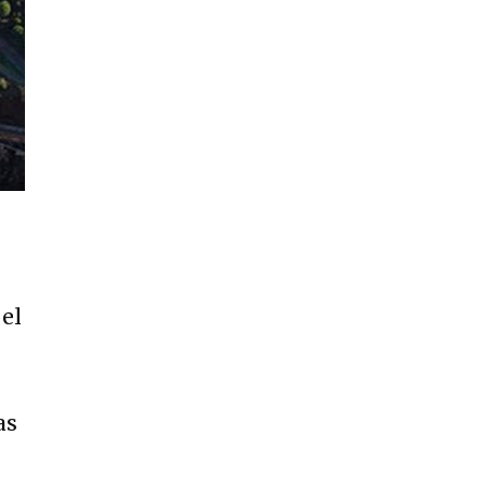
 el
as