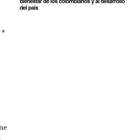
bienestar de los colombianos y al desarrollo
del país
ene
s