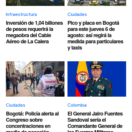
Infraestructura
Ciudades
Inversión de 1,04 billones
Pico y placa en Bogotá
de pesos requerirá la
para este jueves 6 de
megaobra del Cable
agosto: así regirá la
Aéreo de La Calera
medida para particulares
y taxis
Ciudades
Colombia
Bogotá: Policía alerta al
El General Jairo Fuentes
Congreso sobre
Sandoval sería el
concentraciones en
Comandante General de
medio de posesión
las Fuerzas Militares