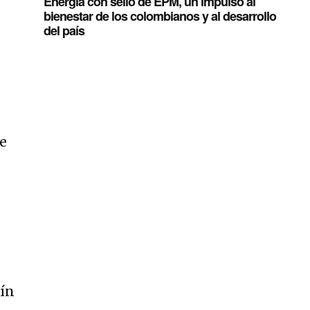
Energía con sello de EPM, un impulso al
bienestar de los colombianos y al desarrollo
del país
je
tín