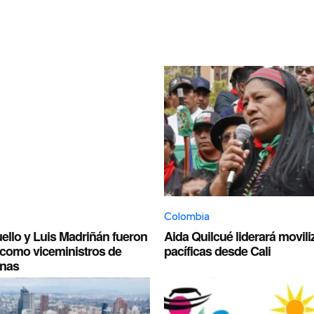
Colombia
llo y Luis Madriñán fueron
Aida Quilcué liderará movil
como viceministros de
pacíficas desde Cali
inas