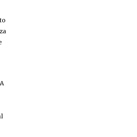
to
lza
e
NA
al