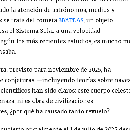
ado la atención de astrónomos, medios y
: se trata del cometa
3I/ATLAS
, un objeto
esa el Sistema Solar a una velocidad
según los más recientes estudios, es mucho m
nsaba.
rra, previsto para noviembre de 2025, ha
de conjeturas —incluyendo teorías sobre nave
científicos han sido claros: este cuerpo celest
aza, ni es obra de civilizaciones
ces, ¿por qué ha causado tanto revuelo?
cubierto oficialmente el 1 de julio de 2025 des