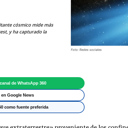
sitante cósmico mide más
st, y ha capturado la
Foto: Redes sociales
 canal de WhatsApp 360
 en Google News
0 como fuente preferida
ve extraterrestre» proveniente de los confin