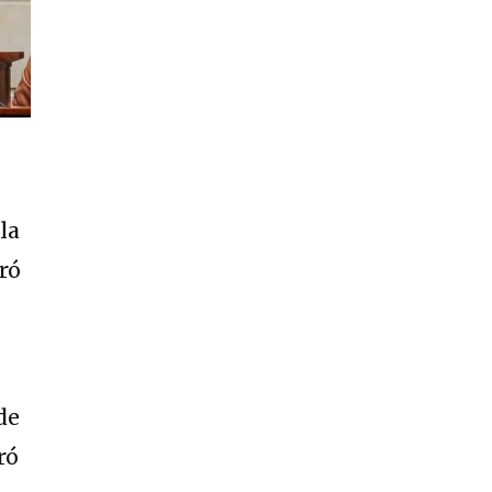
la
ró
de
ró