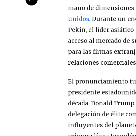
mano de dimensiones hi
Unidos
.
Durante un enc
Pekín, el líder asiáti
acceso al mercado de s
para las firmas extran
relaciones comerciale
El pronunciamiento tuv
presidente estadounide
década.
Donald Trump ar
delegación de élite co
influyentes del planeta
primera línea tecnológ