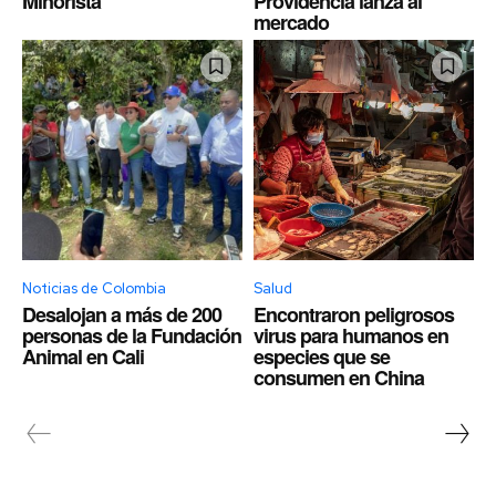
Minorista
Providencia lanza al
mercado
Noticias de Colombia
Salud
Desalojan a más de 200
Encontraron peligrosos
personas de la Fundación
virus para humanos en
Animal en Cali
especies que se
consumen en China