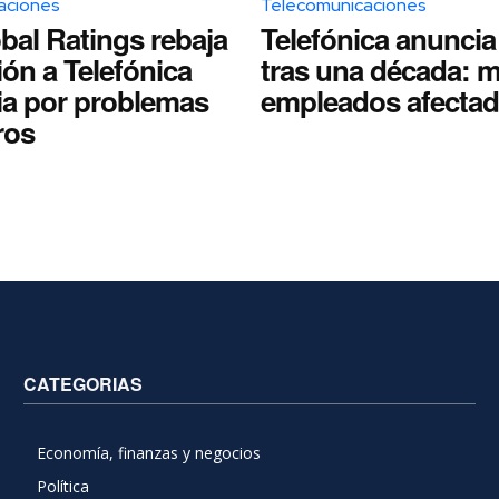
aciones
Telecomunicaciones
bal Ratings rebaja
Telefónica anunci
ción a Telefónica
tras una década: m
a por problemas
empleados afecta
ros
CATEGORIAS
Economía, finanzas y negocios
Política