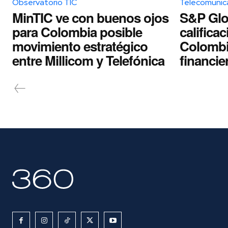
Observatorio TIC
Telecomunic
MinTIC ve con buenos ojos
S&P Glo
para Colombia posible
califica
movimiento estratégico
Colombi
entre Millicom y Telefónica
financie