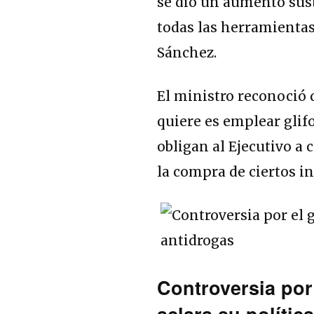
se dio un aumento sust
todas las herramientas 
Sánchez.
El ministro reconoció 
quiere es emplear gli
obligan al Ejecutivo a
la compra de ciertos 
Controversia por
aclara su polític