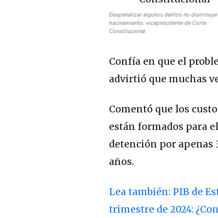
Despenalizar algunos delitos no disminuye
hacinamiento: vicepresidente de Corte
Constitucional
Confía en que el probl
advirtió que muchas ve
Comentó que los custod
están formados para el
detención por apenas 
años.
Lea también: PIB de Es
trimestre de 2024: ¿Co